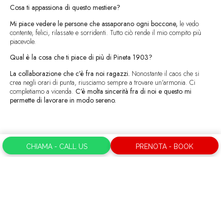
Cosa ti appassiona di questo mestiere?
Mi piace vedere le persone che assaporano ogni boccone,
le vedo
contente, felici, rilassate e sorridenti. Tutto ciò rende il mio compito più
piacevole.
Qual è la cosa che ti piace di più di Pineta 1903?
La collaborazione che c’è fra noi ragazzi.
Nonostante il caos che si
crea negli orari di punta, riusciamo sempre a trovare un’armonia. Ci
completiamo a vicenda.
C’è molta sincerità fra di noi e questo mi
permette di lavorare in modo sereno.
CHIAMA - CALL US
PRENOTA - BOOK