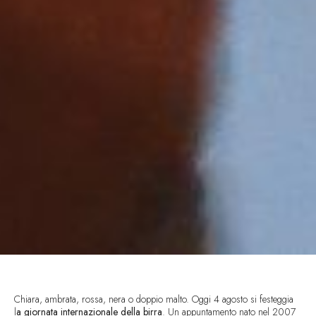
Chiara, ambrata, rossa, nera o doppio malto. Oggi 4 agosto si festeggia
l
a giornata internazionale della birra
. Un appuntamento nato nel 2007