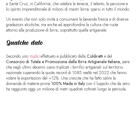
a Santa Cruz, in California, che celebra la tenacia, il talento, la passione e
lo spirito imprenditoriale di milioni di mastri birrai sparsi in tutto il mondo.
Un evento che non solo invita a consumare la bevanda fresca e di diverse
gradazioni alcoliche, ma anche ad approfondire la cultura che ruota
attorno alla produzione di birra, soprattutto quella artigianale.
Qualche dato
Secondo uno
studio
effettuato e pubblicato dalla
Coldiretti
e del
Consorzio di Tutela e Promozione della Birra Artigianale Italiana,
pare
che negli ultimi decenni siano triplicati i birrifici artigianali sul territorio
nazionale superando la quota record di 1085 realtà nel 2022 che fanno
volare le esportazioni del +12%. Una crescita che ha fatto salire la
domanda di materie prime
100% Made in Italy
con il luppolo che da zero
ha raggiunto oggi un milione di metri quadrati coltivati lungo la penisola.