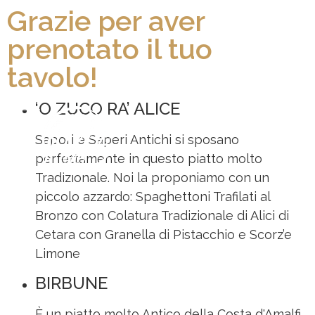
Grazie per aver
prenotato il tuo
tavolo!
‘O ZUCO RA’ ALICE
Sapori e Saperi Antichi si sposano
perfettamente in questo piatto molto
Tradizionale. Noi la proponiamo con un
piccolo azzardo: Spaghettoni Trafilati al
Bronzo con Colatura Tradizionale di Alici di
Cetara con Granella di Pistacchio e Scorz’e
Limone
BIRBUNE
È un piatto molto Antico della Costa d'Amalfi