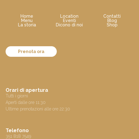
Home
Location
Contatti
Menu
Eventi
Blog
La storia
Dicono di noi
Shop
Prenota ora
Orari di apertura
Tutti i giorni
Aperti dalle ore 11:30
Ultime prenotazioni alle ore 22:30
Telefono
351 818 7549