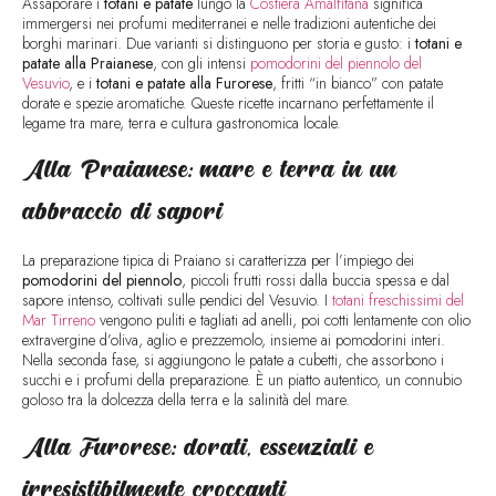
Assaporare i
totani e patate
lungo la
Costiera Amalfitana
significa
immergersi nei profumi mediterranei e nelle tradizioni autentiche dei
borghi marinari. Due varianti si distinguono per storia e gusto: i
totani e
patate alla Praianese
, con gli intensi
pomodorini del piennolo del
Vesuvio
, e i
totani e patate alla Furorese
, fritti “in bianco” con patate
dorate e spezie aromatiche. Queste ricette incarnano perfettamente il
legame tra mare, terra e cultura gastronomica locale.
Alla Praianese: mare e terra in un
abbraccio di sapori
La preparazione tipica di Praiano si caratterizza per l’impiego dei
pomodorini del piennolo
, piccoli frutti rossi dalla buccia spessa e dal
sapore intenso, coltivati sulle pendici del Vesuvio. I
totani freschissimi del
Mar Tirreno
vengono puliti e tagliati ad anelli, poi cotti lentamente con olio
extravergine d’oliva, aglio e prezzemolo, insieme ai pomodorini interi.
Nella seconda fase, si aggiungono le patate a cubetti, che assorbono i
succhi e i profumi della preparazione. È un piatto autentico, un connubio
goloso tra la dolcezza della terra e la salinità del mare.
Alla Furorese: dorati, essenziali e
irresistibilmente croccanti